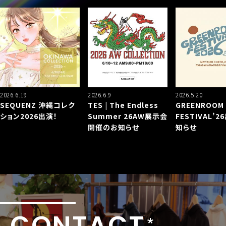
.6.19
2026.6.9
2026.5.20
QUENZ 沖縄コレク
TES | The Endless
GREENROOM
ン2026出演！
Summer 26AW展示会
FESTIVAL’26出
開催のお知らせ
知らせ
CONTACT