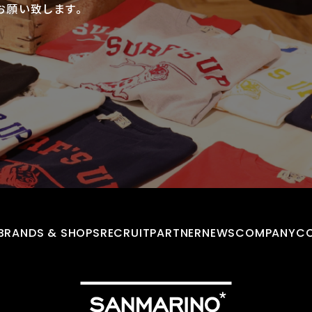
お願い致します。
BRANDS & SHOPS
RECRUIT
PARTNER
NEWS
COMPANY
C