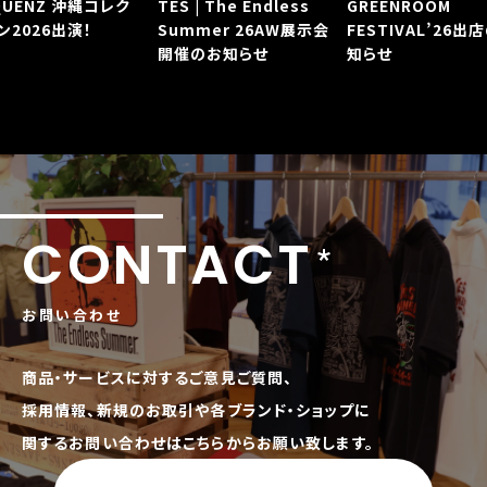
QUENZ 沖縄コレク
TES | The Endless
GREENROOM
ン2026出演！
Summer 26AW展示会
FESTIVAL’26出
開催のお知らせ
知らせ
CONTACT
お問い合わせ
商品・サービスに対するご意見ご質問、
採用情報、新規のお取引や各ブランド・ショップに
関するお問い合わせはこちらからお願い致します。